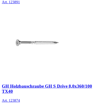
Art.
123891
GH Holzbauschraube GH S Drive 8,0x360/100
TX40
Art.
123874