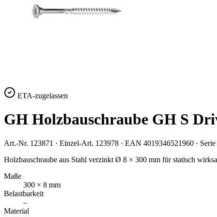
ETA-zugelassen
GH Holzbauschraube GH S Driv
Art.-Nr.
123871
· Einzel-Art.
123978
· EAN
4019346521960
· Seri
Holzbauschraube aus Stahl verzinkt Ø 8 × 300 mm für statisch wirk
Maße
300 × 8 mm
Belastbarkeit
–
Material