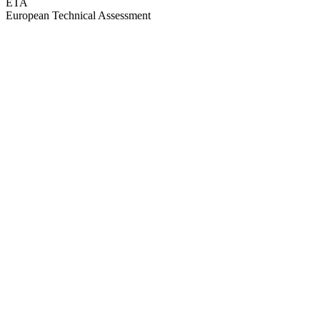
ETA
European Technical Assessment
GEPRÜFTE QUALITÄT · RIMO