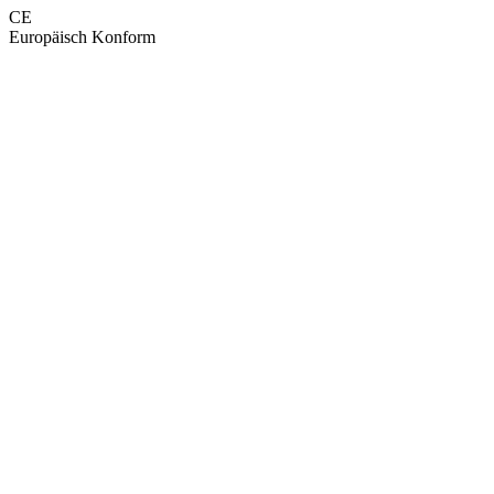
CE
Europäisch Konform
GEPRÜFTE QUALITÄT · RIMO