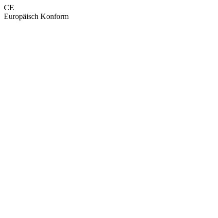
CE
Europäisch Konform
GEPRÜFTE QUALITÄT · RIMO