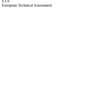
ETA
European Technical Assessment
GEPRÜFTE QUALITÄT · RIMO