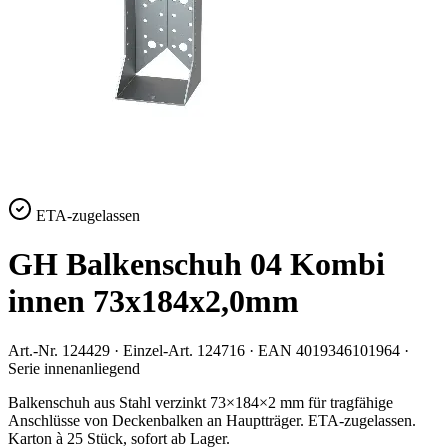
ETA-zugelassen
GH Balkenschuh 04 Kombi
innen 73x184x2,0mm
Art.-Nr.
124429
· Einzel-Art.
124716
· EAN
4019346101964
·
Serie
innenanliegend
Balkenschuh aus Stahl verzinkt 73×184×2 mm für tragfähige
Anschlüsse von Deckenbalken an Hauptträger. ETA-zugelassen.
Karton à 25 Stück, sofort ab Lager.