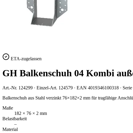
ETA-zugelassen
GH Balkenschuh 04 Kombi auß
Art.-Nr.
124299
· Einzel-Art.
124579
· EAN
4019346100318
· Seri
Balkenschuh aus Stahl verzinkt 76×182×2 mm für tragfähige Anschlü
Maße
182 × 76 × 2 mm
Belastbarkeit
–
Material