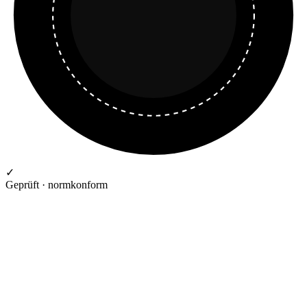
✓
Geprüft · normkonform
GEPRÜFTE QUALITÄT · RIMO