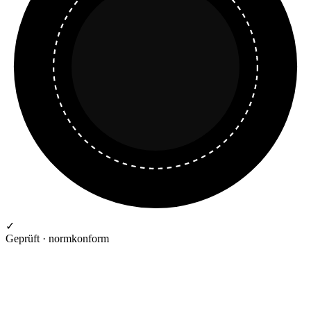
✓
Geprüft · normkonform