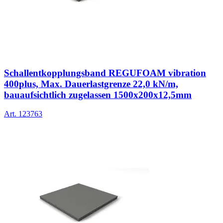
Schallentkopplungsband REGUFOAM vibration
400plus, Max. Dauerlastgrenze 22,0 kN/m,
bauaufsichtlich zugelassen 1500x200x12,5mm
Art.
123763