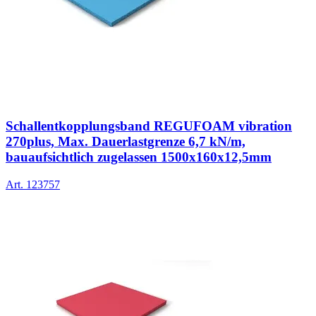
Schallentkopplungsband REGUFOAM vibration
270plus, Max. Dauerlastgrenze 6,7 kN/m,
bauaufsichtlich zugelassen 1500x160x12,5mm
Art.
123757