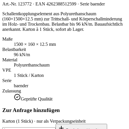
Art.-Nr.
123772
· EAN
4262388512599
· Serie
baender
Schallentkopplungselement aus Polyurethanschaum
(160×1500×12.5 mm) zur Trittschall- und Körperschallminderung
im Holz- und Trockenbau. Belastbar bis 96 kN/m. Bauaufsichtlich
anerkannt. Karton à 1 Stück, sofort ab Lager.
Maße
1500 × 160 × 12.5 mm
Belastbarkeit
96 kN/m
Material
Polyurethanschaum
VPE
1 Stück / Karton
Serie
baender
Zulassung
Geprüfte Qualität
Zur Anfrage hinzufügen
Karton
(1 Stück)
· nur als Verpackungseinheit