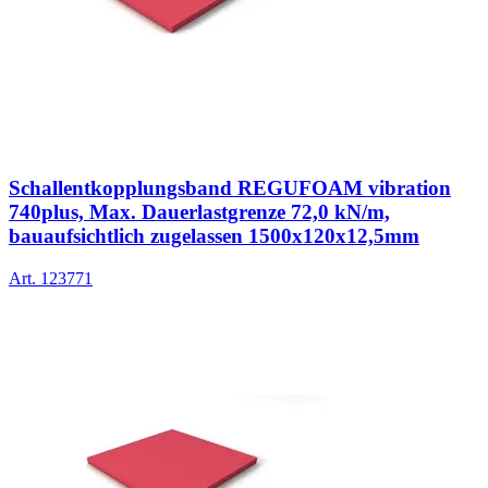
Schallentkopplungsband REGUFOAM vibration
740plus, Max. Dauerlastgrenze 72,0 kN/m,
bauaufsichtlich zugelassen 1500x120x12,5mm
Art.
123771