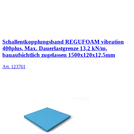
Schallentkopplungsband REGUFOAM vibration
400plus, Max. Dauerlastgrenze 13,2 kN/m,
bauaufsichtlich zugelassen 1500x120x12,5mm
Art.
123761