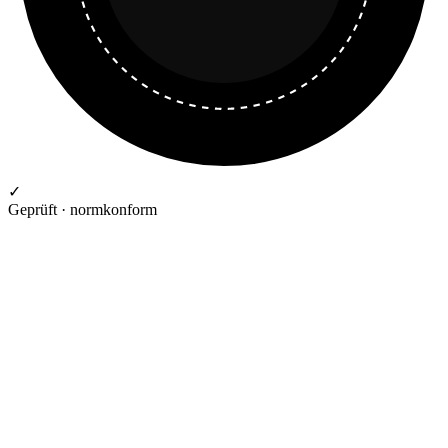
✓
Geprüft · normkonform
GEPRÜFTE QUALITÄT · RIMO