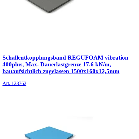
Schallentkopplungsband REGUFOAM vibration
400plus, Max. Dauerlastgrenze 17,6 kN/m,
bauaufsichtlich zugelassen 1500x160x12,5mm
Art.
123762