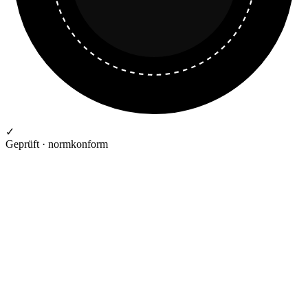
✓
Geprüft · normkonform
GEPRÜFTE QUALITÄT · RIMO