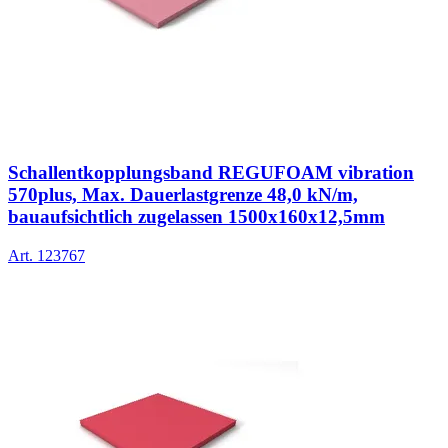
Schallentkopplungsband REGUFOAM vibration
570plus, Max. Dauerlastgrenze 48,0 kN/m,
bauaufsichtlich zugelassen 1500x160x12,5mm
Art.
123767