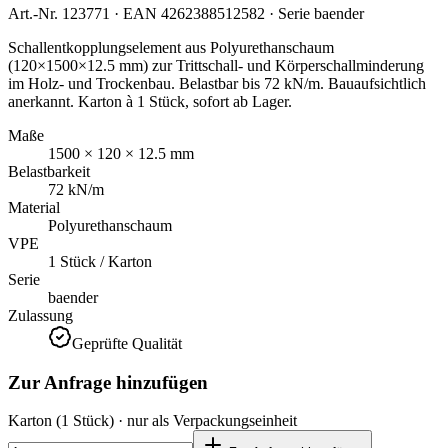
Art.-Nr.
123771
· EAN
4262388512582
· Serie
baender
Schallentkopplungselement aus Polyurethanschaum
(120×1500×12.5 mm) zur Trittschall- und Körperschallminderung
im Holz- und Trockenbau. Belastbar bis 72 kN/m. Bauaufsichtlich
anerkannt. Karton à 1 Stück, sofort ab Lager.
Maße
1500 × 120 × 12.5 mm
Belastbarkeit
72 kN/m
Material
Polyurethanschaum
VPE
1 Stück / Karton
Serie
baender
Zulassung
Geprüfte Qualität
Zur Anfrage hinzufügen
Karton
(1 Stück)
· nur als Verpackungseinheit