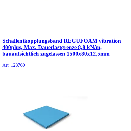
Schallentkopplungsband REGUFOAM vibration
400plus, Max. Dauerlastgrenze 8,8 kN/m,
bauaufsichtlich zugelassen 1500x80x12,5mm
Art.
123760