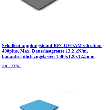
Schallentkopplungsband REGUFOAM vibration
400plus, Max. Dauerlastgrenze 13,2 kN/m,
bauaufsichtlich zugelassen 1500x120x12,5mm
Art.
123761