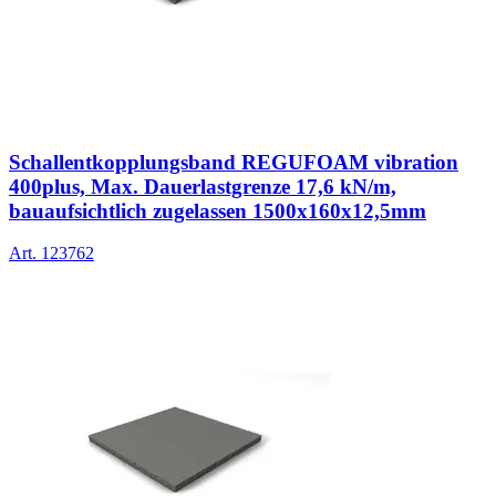
Schallentkopplungsband REGUFOAM vibration
400plus, Max. Dauerlastgrenze 17,6 kN/m,
bauaufsichtlich zugelassen 1500x160x12,5mm
Art.
123762