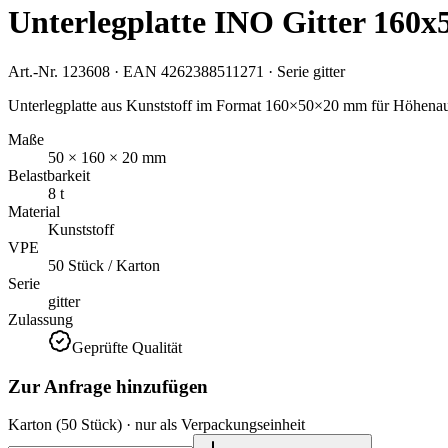
Unterlegplatte INO Gitter 160x
Art.-Nr.
123608
· EAN
4262388511271
· Serie
gitter
Unterlegplatte aus Kunststoff im Format 160×50×20 mm für Höhenausgl
Maße
50 × 160 × 20 mm
Belastbarkeit
8 t
Material
Kunststoff
VPE
50 Stück / Karton
Serie
gitter
Zulassung
Geprüfte Qualität
Zur Anfrage hinzufügen
Karton
(50 Stück)
· nur als Verpackungseinheit