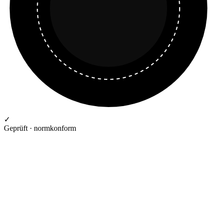
✓
Geprüft · normkonform
GEPRÜFTE QUALITÄT · RIMO