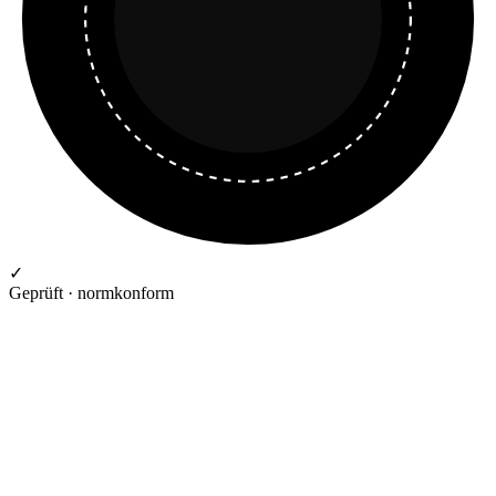
✓
Geprüft · normkonform
GEPRÜFTE QUALITÄT · RIMO