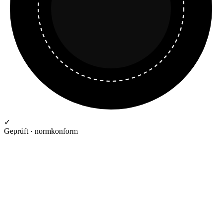
✓
Geprüft · normkonform
GEPRÜFTE QUALITÄT · RIMO