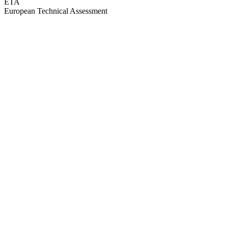
ETA
European Technical Assessment
GEPRÜFTE QUALITÄT · RIMO