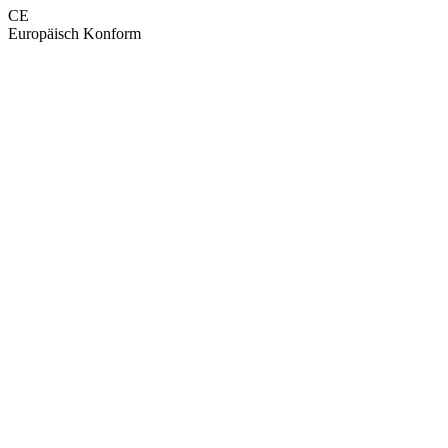
CE
Europäisch Konform
GEPRÜFTE QUALITÄT · RIMO