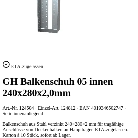
ETA-zugelassen
GH Balkenschuh 05 innen
240x280x2,0mm
Art.-Nr.
124504
· Einzel-Art.
124812
· EAN
4019346502747
·
Serie
innenanliegend
Balkenschuh aus Stahl verzinkt 240×280×2 mm für tragfähige
Anschlüsse von Deckenbalken an Hauptträger. ETA-zugelassen.
Karton à 10 Stück, sofort ab Lager.