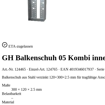
ETA-zugelassen
GH Balkenschuh 05 Kombi inn
Art.-Nr.
124465
· Einzel-Art.
124765
· EAN
4019346017937
· Seri
Balkenschuh aus Stahl verzinkt 120×300×2.5 mm für tragfähige Ansc
Maße
300 × 120 × 2.5 mm
Belastbarkeit
–
Material