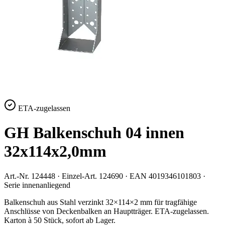
ETA-zugelassen
GH Balkenschuh 04 innen
32x114x2,0mm
Art.-Nr.
124448
· Einzel-Art.
124690
· EAN
4019346101803
·
Serie
innenanliegend
Balkenschuh aus Stahl verzinkt 32×114×2 mm für tragfähige
Anschlüsse von Deckenbalken an Hauptträger. ETA-zugelassen.
Karton à 50 Stück, sofort ab Lager.