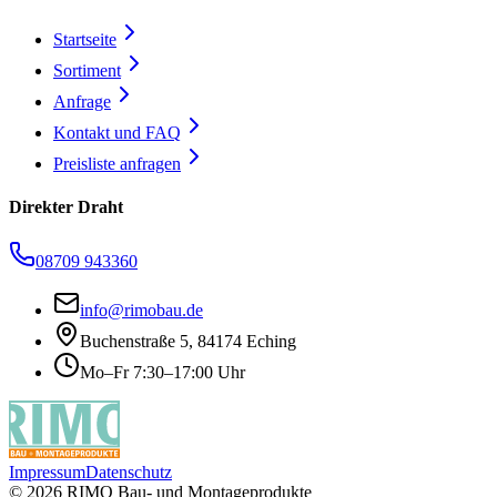
Startseite
Sortiment
Anfrage
Kontakt und FAQ
Preisliste anfragen
Direkter Draht
08709 943360
info@rimobau.de
Buchenstraße 5, 84174 Eching
Mo–Fr 7:30–17:00 Uhr
Impressum
Datenschutz
©
2026
RIMO Bau- und Montageprodukte