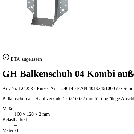
ETA-zugelassen
GH Balkenschuh 04 Kombi auß
Art.-Nr.
124253
· Einzel-Art.
124614
· EAN
4019346100059
· Seri
Balkenschuh aus Stahl verzinkt 120×160×2 mm für tragfähige Anschl
Maße
160 × 120 × 2 mm
Belastbarkeit
–
Material