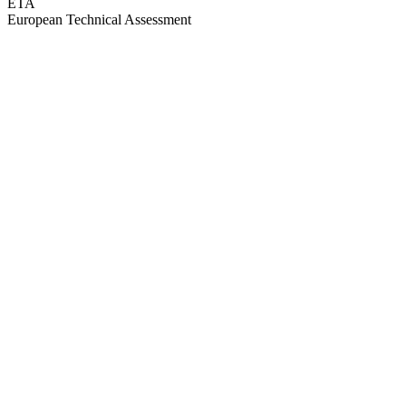
ETA
European Technical Assessment
GEPRÜFTE QUALITÄT · RIMO