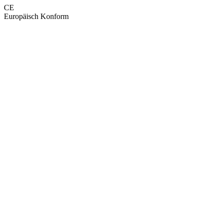
CE
Europäisch Konform
GEPRÜFTE QUALITÄT · RIMO