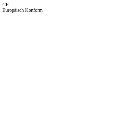
CE
Europäisch Konform
GEPRÜFTE QUALITÄT · RIMO