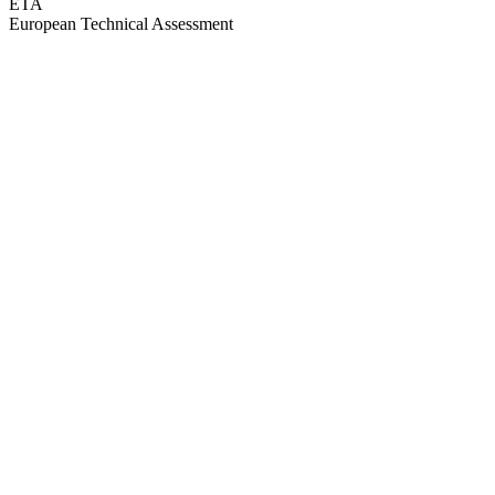
ETA
European Technical Assessment
GEPRÜFTE QUALITÄT · RIMO