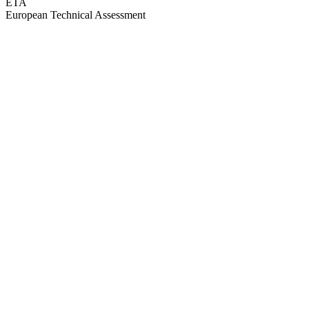
ETA
European Technical Assessment
GEPRÜFTE QUALITÄT · RIMO