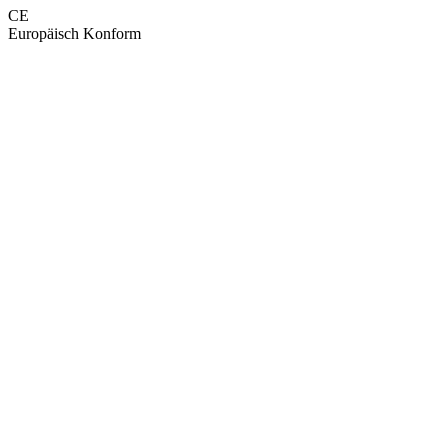
CE
Europäisch Konform
GEPRÜFTE QUALITÄT · RIMO