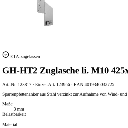
ETA-zugelassen
GH-HT2 Zuglasche li. M10 425
Art.-Nr.
123817
· Einzel-Art.
123956
· EAN
4019346032725
Sparrenpfettenanker aus Stahl verzinkt zur Aufnahme von Wind- und 
Maße
3 mm
Belastbarkeit
–
Material