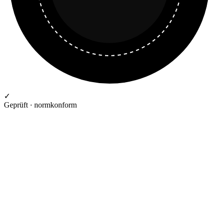
✓
Geprüft · normkonform
GEPRÜFTE QUALITÄT · RIMO