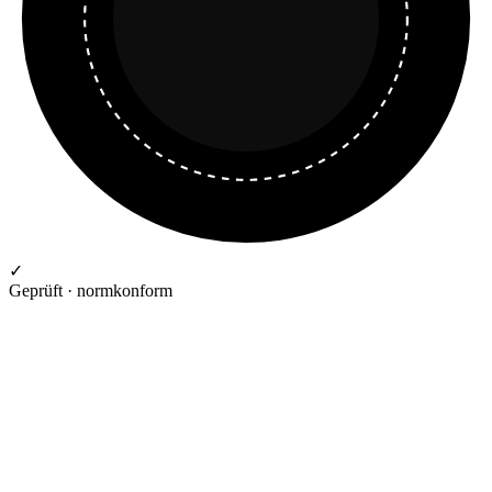
✓
Geprüft · normkonform
GEPRÜFTE QUALITÄT · RIMO