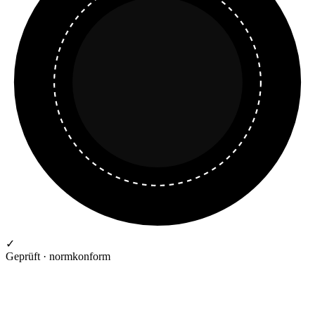
✓
Geprüft · normkonform