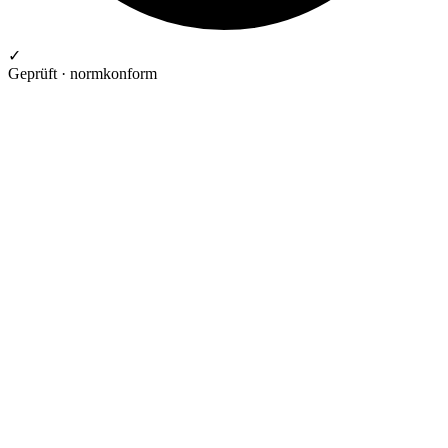
✓
Geprüft · normkonform
GEPRÜFTE QUALITÄT · RIMO