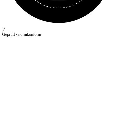
✓
Geprüft · normkonform
GEPRÜFTE QUALITÄT · RIMO